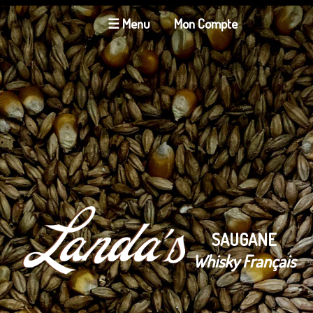
☰ Menu
Mon Compte
SAUGANE
Whisky Français