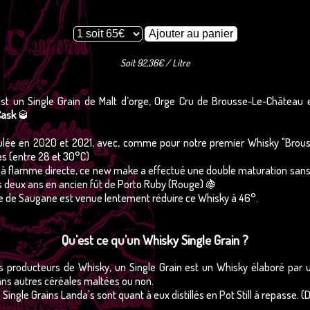
Soit 92,36€ / Litre
est un Single Grain de Malt d’orge, Orge Cru de Brousse-Le-Château 
Cask
🥃
oulée en 2020 et 2021, avec, comme pour notre premier Whisky "Bro
s (entre 28 et 30°C)
les à flamme directe, ce new make a effectué une double maturation sans
is deux ans en ancien fût de Porto Ruby (Rouge)
🍇
ce de Saugane est venue lentement réduire ce Whisky à 46°.
Qu'est ce qu'un Whisky Single Grain ?
producteurs de Whisky, un Single Grain est un Whisky élaboré par une
sans autres céréales maltées ou non.
ingle Grains Landa's sont quant à eux distillés en Pot Still à repasse. (Do