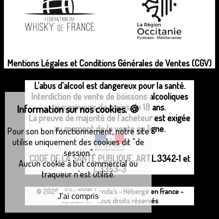
Mentions Légales et Conditions Générales de Ventes (CGV)
L'abus d'alcool est dangereux pour la santé.
Interdiction de vente de boissons alcooliques
aux mineurs de moins de 18 ans.
Information sur nos cookies.
🍪
La preuve de majorité de l'acheteur est exigée
au moment de la vente en ligne.
Pour son bon fonctionnement, notre site
utilise uniquement des cookies dit "de
session".
CODE DE LA SANTÉ PUBLIQUE, ART.L.3342-1 et
Aucun cookie à but commercial ou
L.3353-3
traqueur n'est utilisé.
© 2026 - Site 100% Landa’s - Hébergé en France -
Version 4.1 - Tous droits réservés