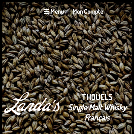
☰ Menu
Mon Compte
THOUELS
Single Malt Whisky
Français